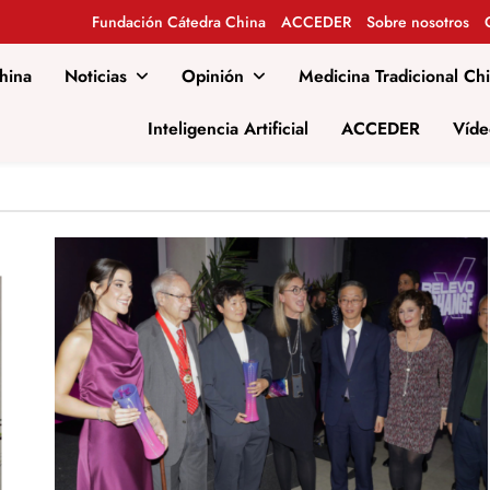
Fundación Cátedra China
ACCEDER
Sobre nosotros
hina
Noticias
Opinión
Medicina Tradicional Ch
al
Inteligencia Artificial
ACCEDER
Víde