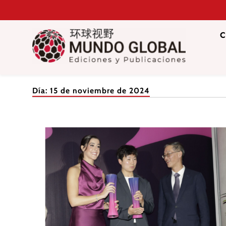
Saltar
al
contenido
C
Mundo Glob
Revista de información del Grupo Cátedra China
Día:
15 de noviembre de 2024