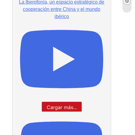
La Iberofonía, un espacio estratégico de
cooperación entre China y el mundo
ibérico
Cargar más...