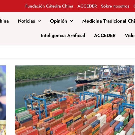
Fundación Cátedra China
ACCEDER
Sobre nosotros
hina
Noticias
Opinión
Medicina Tradicional Ch
al
Inteligencia Artificial
ACCEDER
Víde