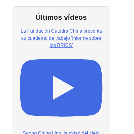
Últimos vídeos
La Fundación Cátedra China presenta
su cuaderno de trabajo 'Informe sobre
los BRICS'
Soong Ching Ling, la mitad del cielo