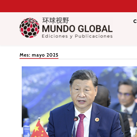
Saltar
al
contenido
C
Mundo Glob
Revista de información del Grupo Cátedra China
Mes:
mayo 2025