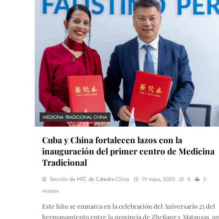
MEDICINA TRADICIONAL CHINA
Cuba y China fortalecen lazos con la
inauguración del primer centro de Medicina
Tradicional
Sección de MTC de Cátedra China
19 mayo, 2025
0
3
minutos
Este hito se enmarca en la celebración del Aniversario 25 del
hermanamiento entre la provincia de Zhejiang y Matanzas, u