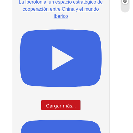
La Iberofonía, un espacio estratégico de
cooperación entre China y el mundo
ibérico
Cargar más...