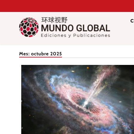
Saltar
al
contenido
C
Mundo Glob
Revista de información del Grupo Cátedra China
Mes:
octubre 2025