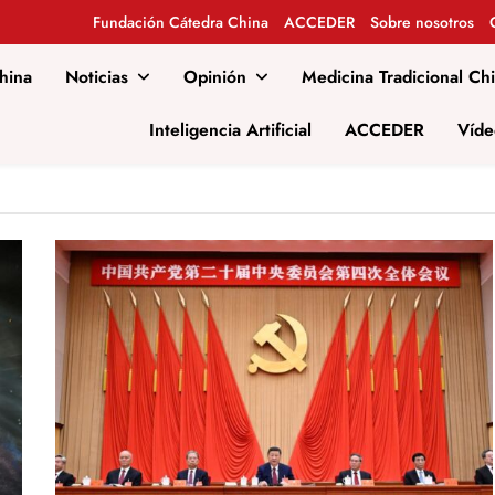
Fundación Cátedra China
ACCEDER
Sobre nosotros
hina
Noticias
Opinión
Medicina Tradicional Ch
al
Inteligencia Artificial
ACCEDER
Víde