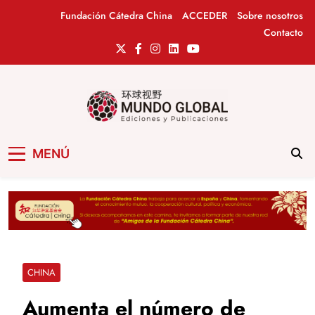
Saltar
Fundación Cátedra China
ACCEDER
Sobre nosotros
al
Contacto
contenido
Mundo Global
Revista de información del Grupo Cátedra
MENÚ
China
CHINA
Aumenta el número de