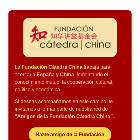
La
Fundación Cátedra China
trabaja para
acercar a
España y China
, fomentando el
conocimiento mutuo, la cooperación cultural,
política y económica.
Si deseas acompañarnos en este camino, te
invitamos a formar parte de nuestra red de
“Amigos de la Fundación Cátedra China”
.
Hazte amigo de la Fundación