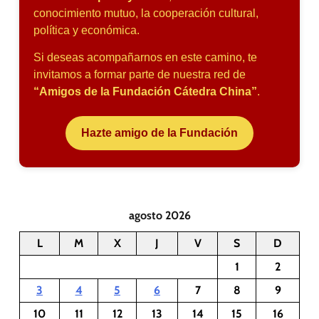
conocimiento mutuo, la cooperación cultural,
política y económica.
Si deseas acompañarnos en este camino, te
invitamos a formar parte de nuestra red de
“Amigos de la Fundación Cátedra China”
.
Hazte amigo de la Fundación
agosto 2026
L
M
X
J
V
S
D
1
2
3
4
5
6
7
8
9
10
11
12
13
14
15
16