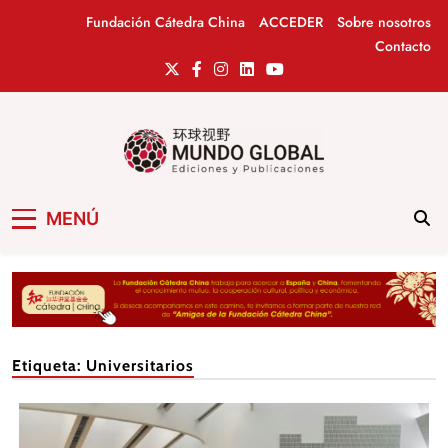
Saltar
Fundación Cátedra China
ACCEDER
Sobre nosotros
al
Contacto
contenido
Mundo Global
Revista de información del Grupo Cátedra
MENÚ
China
Etiqueta:
Universitarios