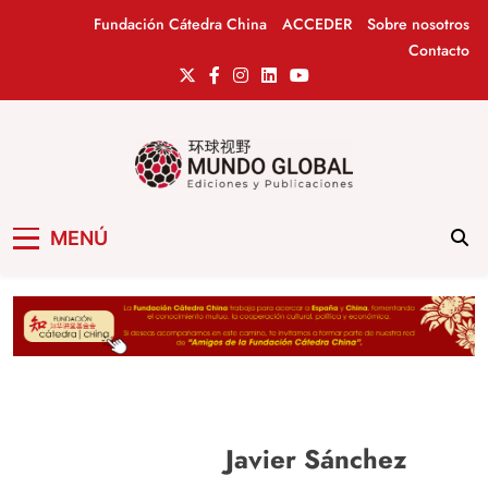
Saltar
Fundación Cátedra China
ACCEDER
Sobre nosotros
al
Contacto
contenido
Mundo Global
Revista de información del Grupo Cátedra
MENÚ
China
Javier Sánchez