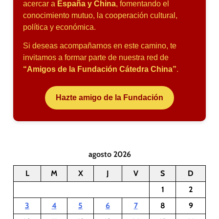
acercar a
España y China
, fomentando el
conocimiento mutuo, la cooperación cultural,
política y económica.
Si deseas acompañarnos en este camino, te
invitamos a formar parte de nuestra red de
“Amigos de la Fundación Cátedra China”
.
Hazte amigo de la Fundación
agosto 2026
L
M
X
J
V
S
D
1
2
3
4
5
6
7
8
9