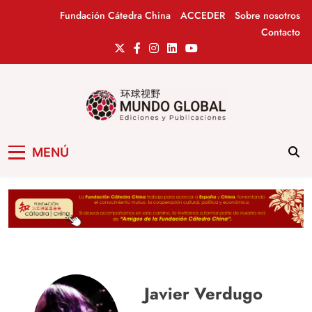
Saltar
Fundación Cátedra China
ACCEDER
Sobre nosotros
al
Contacto
contenido
Mundo Global
Revista de información del Grupo Cátedra
MENÚ
China
Javier Verdugo