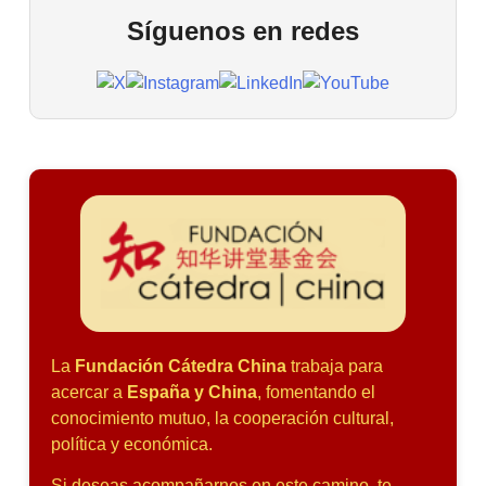
Síguenos en redes
La
Fundación Cátedra China
trabaja para
acercar a
España y China
, fomentando el
conocimiento mutuo, la cooperación cultural,
política y económica.
Si deseas acompañarnos en este camino, te