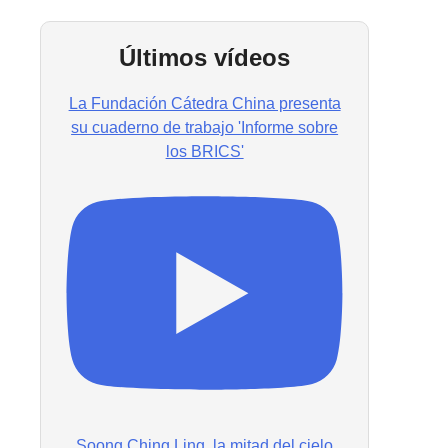
Últimos vídeos
La Fundación Cátedra China presenta
su cuaderno de trabajo 'Informe sobre
los BRICS'
Soong Ching Ling, la mitad del cielo