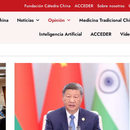
Fundación Cátedra China
ACCEDER
Sobre nosotros
hina
Noticias
Opinión
Medicina Tradicional Ch
al
Inteligencia Artificial
ACCEDER
Víde