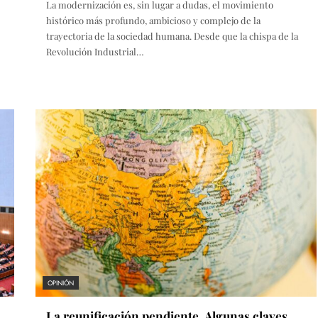
La modernización es, sin lugar a dudas, el movimiento
histórico más profundo, ambicioso y complejo de la
trayectoria de la sociedad humana. Desde que la chispa de la
Revolución Industrial…
OPINIÓN
La reunificación pendiente. Algunas claves