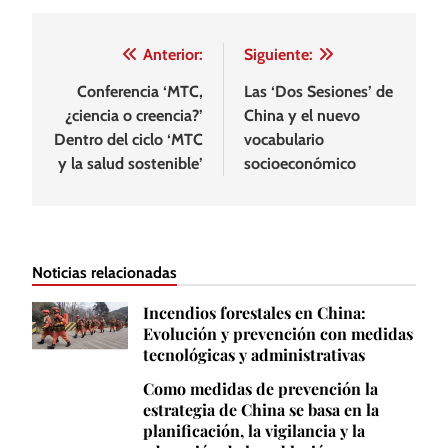
Navegación
Anterior:
Siguiente:
de
Conferencia ‘MTC,
Las ‘Dos Sesiones’ de
¿ciencia o creencia?’
China y el nuevo
entradas
Dentro del ciclo ‘MTC
vocabulario
y la salud sostenible’
socioeconómico
Noticias relacionadas
Incendios forestales en China:
Evolución y prevención con medidas
tecnológicas y administrativas
Como medidas de prevención la
estrategia de China se basa en la
planificación, la vigilancia y la