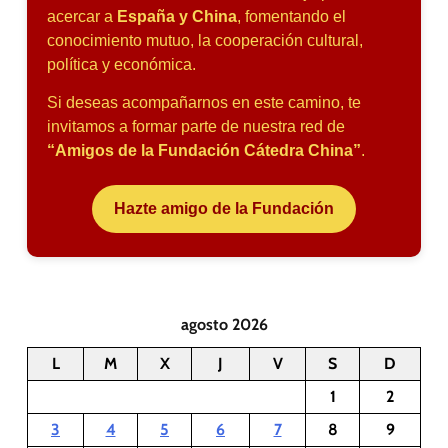
acercar a
España y China
, fomentando el
conocimiento mutuo, la cooperación cultural,
política y económica.
Si deseas acompañarnos en este camino, te
invitamos a formar parte de nuestra red de
“Amigos de la Fundación Cátedra China”
.
Hazte amigo de la Fundación
agosto 2026
L
M
X
J
V
S
D
1
2
3
4
5
6
7
8
9