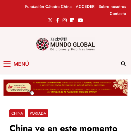
Saltar
Fundación Cátedra China
ACCEDER
Sobre nosotros
al
Contacto
contenido
Mundo Global
Revista de información del Grupo Cátedra
MENÚ
China
CHINA
PORTADA
China ve en este momento