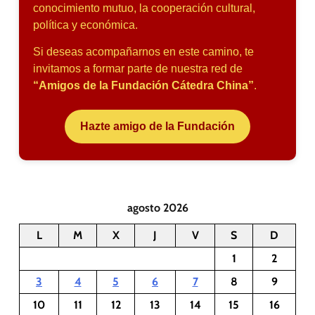
conocimiento mutuo, la cooperación cultural,
política y económica.
Si deseas acompañarnos en este camino, te
invitamos a formar parte de nuestra red de
“Amigos de la Fundación Cátedra China”
.
Hazte amigo de la Fundación
agosto 2026
L
M
X
J
V
S
D
1
2
3
4
5
6
7
8
9
10
11
12
13
14
15
16