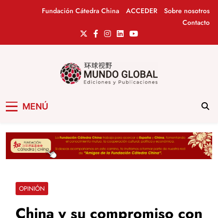
Saltar
Fundación Cátedra China
ACCEDER
Sobre nosotros
al
Contacto
contenido
Mundo Global
Revista de información del Grupo Cátedra
MENÚ
China
OPINIÓN
China y su compromiso con