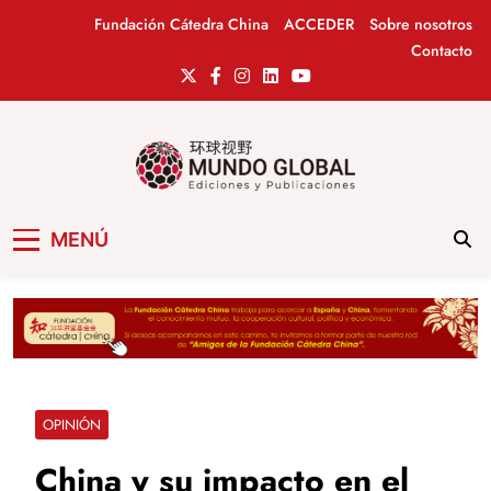
Saltar
Fundación Cátedra China
ACCEDER
Sobre nosotros
al
Contacto
contenido
Mundo Global
Revista de información del Grupo Cátedra
MENÚ
China
OPINIÓN
China y su impacto en el