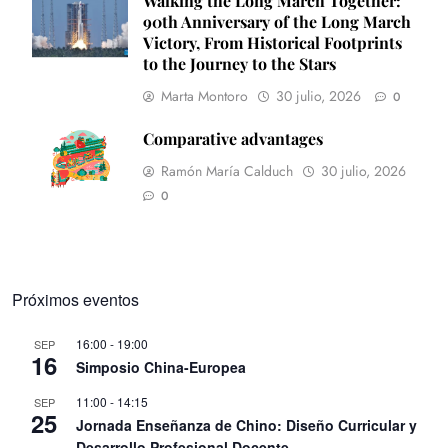
Walking the Long March Together:
90th Anniversary of the Long March
Victory, From Historical Footprints
to the Journey to the Stars
Marta Montoro
30 julio, 2026
0
Comparative advantages
Ramón María Calduch
30 julio, 2026
0
Próximos eventos
16:00
-
19:00
SEP
16
Simposio China-Europea
11:00
-
14:15
SEP
25
Jornada Enseñanza de Chino: Diseño Curricular y
Desarrollo Profesional Docente