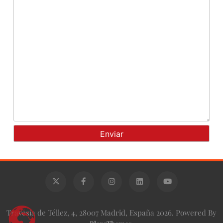
Travesía de Téllez, 4, 28007 Madrid, España 2026. Powered By