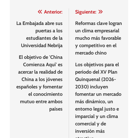
Navegación
Anterior:
Siguiente:
de
La Embajada abre sus
Reformas clave logran
puertas a los
un clima empresarial
entradas
estudiantes de la
mucho más favorable
Universidad Nebrija
y competitivo en el
mercado chino
El objetivo de 'China
Comienza Aquí' es
Los objetivos para el
acercar la realidad de
período del XV Plan
China a los jóvenes
Quinquenal (2026-
españoles y fomentar
2030) incluyen
el conocimiento
fomentar un mercado
mutuo entre ambos
más dinámico, un
países
entorno legal justo e
imparcial y un clima
comercial y de
inversión más