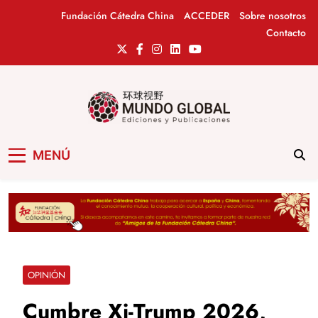
Saltar
Fundación Cátedra China
ACCEDER
Sobre nosotros
al
Contacto
contenido
Mundo Global
Revista de información del Grupo Cátedra
MENÚ
China
OPINIÓN
Cumbre Xi-Trump 2026,