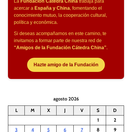
La
Fundación Cátedra China
trabaja para
acercar a
España y China
, fomentando el
conocimiento mutuo, la cooperación cultural,
política y económica.
Si deseas acompañarnos en este camino, te
invitamos a formar parte de nuestra red de
“Amigos de la Fundación Cátedra China”
.
Hazte amigo de la Fundación
agosto 2026
L
M
X
J
V
S
D
1
2
3
4
5
6
7
8
9