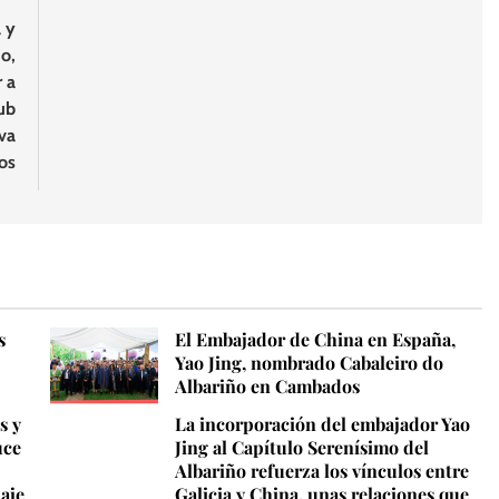
 y
o,
 a
ub
eva
os
s
El Embajador de China en España,
Yao Jing, nombrado Cabaleiro do
Albariño en Cambados
s y
La incorporación del embajador Yao
uce
Jing al Capítulo Serenísimo del
Albariño refuerza los vínculos entre
iaje
Galicia y China, unas relaciones que