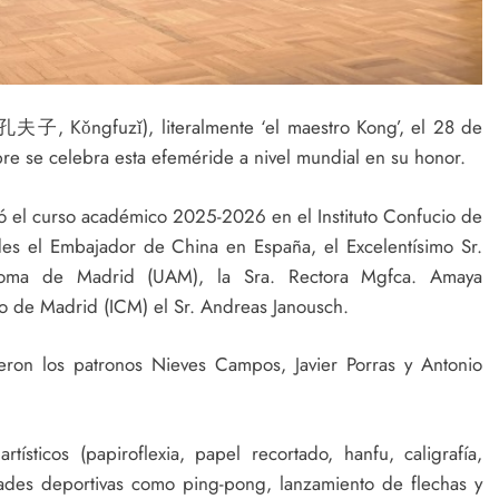
夫子, Kǒngfuzǐ), literalmente ‘el maestro Kong’, el 28 de
re se celebra esta efeméride a nivel mundial en su honor.
 el curso académico 2025-2026 en el Instituto Confucio de
des el Embajador de China en España, el Excelentísimo Sr.
ónoma de Madrid (UAM), la Sra. Rectora Mgfca. Amaya
cio de Madrid (ICM) el Sr. Andreas Janousch.
ron los patronos Nieves Campos, Javier Porras y Antonio
rtísticos (papiroflexia, papel recortado, hanfu, caligrafía,
idades deportivas como ping-pong, lanzamiento de flechas y