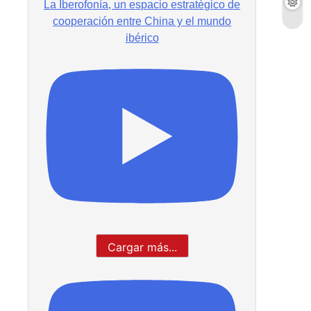
La Iberofonía, un espacio estratégico de
cooperación entre China y el mundo
ibérico
Cargar más...