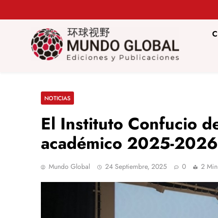
Saltar
al
contenido
C
Mundo Glob
Revista de información del Grupo Cátedra China
NOTICIAS
El Instituto Confucio 
académico 2025-2026
Mundo Global
24 Septiembre, 2025
0
2 Min