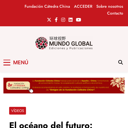
Saltar
Fundación Cátedra China
ACCEDER
Sobre nosotros
al
Contacto
contenido
Mundo Global
Revista de información del Grupo Cátedra
MENÚ
China
VÍDEOS
El océano del futuro: