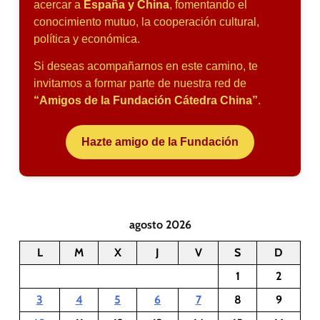
acercar a
España y China
, fomentando el
conocimiento mutuo, la cooperación cultural,
política y económica.
Si deseas acompañarnos en este camino, te
invitamos a formar parte de nuestra red de
“Amigos de la Fundación Cátedra China”
.
Hazte amigo de la Fundación
agosto 2026
L
M
X
J
V
S
D
1
2
3
4
5
6
7
8
9