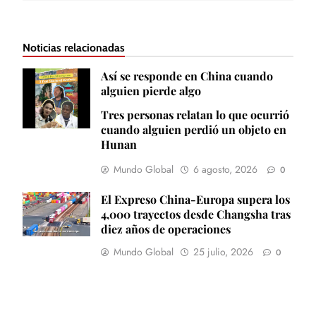
Noticias relacionadas
Así se responde en China cuando
alguien pierde algo
Tres personas relatan lo que ocurrió
cuando alguien perdió un objeto en
Hunan
Mundo Global
6 agosto, 2026
0
El Expreso China-Europa supera los
4,000 trayectos desde Changsha tras
diez años de operaciones
Mundo Global
25 julio, 2026
0