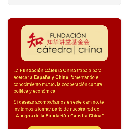
La
Fundación Cátedra China
trabaja para
acercar a
España y China
, fomentando el
conocimiento mutuo, la cooperación cultural,
política y económica.
Si deseas acompañarnos en este camino, te
invitamos a formar parte de nuestra red de
“Amigos de la Fundación Cátedra China”
.