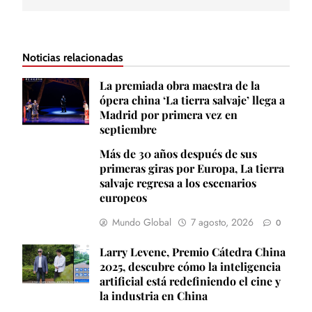
Noticias relacionadas
La premiada obra maestra de la
ópera china ‘La tierra salvaje’ llega a
Madrid por primera vez en
septiembre
Más de 30 años después de sus
primeras giras por Europa, La tierra
salvaje regresa a los escenarios
europeos
Mundo Global
7 agosto, 2026
0
Larry Levene, Premio Cátedra China
2025, descubre cómo la inteligencia
artificial está redefiniendo el cine y
la industria en China