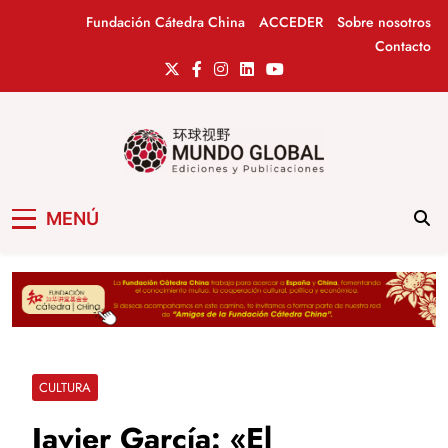
Saltar
Fundación Cátedra China
ACCEDER
Sobre nosotros
al
Contacto
contenido
Mundo Global
Revista de información del Grupo Cátedra
MENÚ
China
CULTURA
Javier García: «El