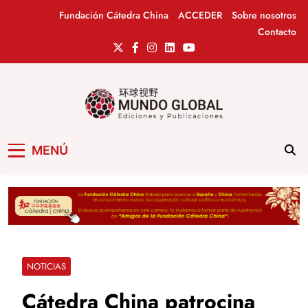
Saltar
Fundación Cátedra China
ACCEDER
Sobre nosotros
al
Contacto
contenido
Mundo Global
Revista de información del Grupo Cátedra
MENÚ
China
NOTICIAS
Cátedra China patrocina