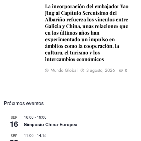
La incorporación del embajador Yao
Jing al Capítulo Serenísimo del
Albariño refuerza los vínculos entre
Galicia y China, unas relaciones que
en los últimos años han
experimentado un impulso en
ámbitos como la cooperación, la
cultura, el turismo y los
intercambios económicos
Mundo Global
3 agosto, 2026
0
Próximos eventos
16:00
-
19:00
SEP
16
Simposio China-Europea
11:00
-
14:15
SEP