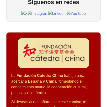
Síguenos en redes
La
Fundación Cátedra China
trabaja para
acercar a
España y China
, fomentando el
conocimiento mutuo, la cooperación cultural,
política y económica.
Si deseas acompañarnos en este camino, te