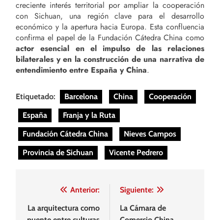
creciente interés territorial por ampliar la cooperación
con Sichuan, una región clave para el desarrollo
económico y la apertura hacia Europa. Esta confluencia
confirma el papel de la Fundación Cátedra China como
actor esencial en el impulso de las relaciones
bilaterales y en la construcción de una narrativa de
entendimiento entre España y China
.
Etiquetado:
Barcelona
China
Cooperación
España
Franja y la Ruta
Fundación Cátedra China
Nieves Campos
Provincia de Sichuan
Vicente Pedrero
Navegación
Anterior:
Siguiente:
de
La arquitectura como
La Cámara de
puente entre culturas
Comercio China