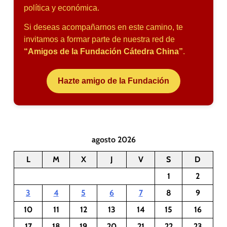
política y económica.
Si deseas acompañarnos en este camino, te
invitamos a formar parte de nuestra red de
“Amigos de la Fundación Cátedra China”
.
Hazte amigo de la Fundación
agosto 2026
L
M
X
J
V
S
D
1
2
3
4
5
6
7
8
9
10
11
12
13
14
15
16
17
18
19
20
21
22
23