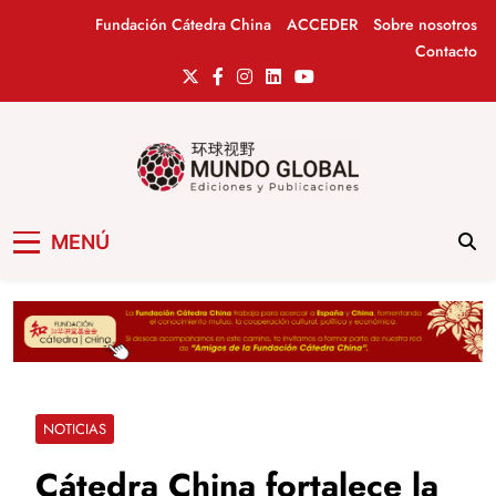
Saltar
Fundación Cátedra China
ACCEDER
Sobre nosotros
al
Contacto
contenido
Mundo Global
Revista de información del Grupo Cátedra
MENÚ
China
NOTICIAS
Cátedra China fortalece la