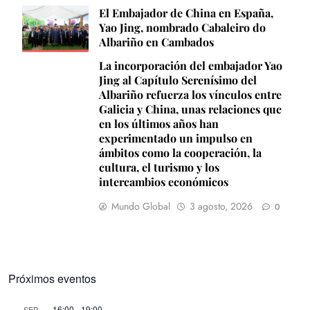
El Embajador de China en España,
Yao Jing, nombrado Cabaleiro do
Albariño en Cambados
La incorporación del embajador Yao
Jing al Capítulo Serenísimo del
Albariño refuerza los vínculos entre
Galicia y China, unas relaciones que
en los últimos años han
experimentado un impulso en
ámbitos como la cooperación, la
cultura, el turismo y los
intercambios económicos
Mundo Global
3 agosto, 2026
0
Próximos eventos
16:00
-
19:00
SEP