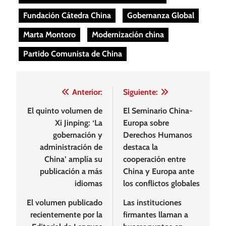
Fundación Cátedra China
Gobernanza Global
Marta Montoro
Modernización china
Partido Comunista de China
Navegación
Anterior:
Siguiente:
de
El quinto volumen de
El Seminario China-
Xi Jinping: ‘La
Europa sobre
entradas
gobernación y
Derechos Humanos
administración de
destaca la
China’ amplía su
cooperación entre
publicación a más
China y Europa ante
idiomas
los conflictos globales
El volumen publicado
Las instituciones
recientemente por la
firmantes llaman a