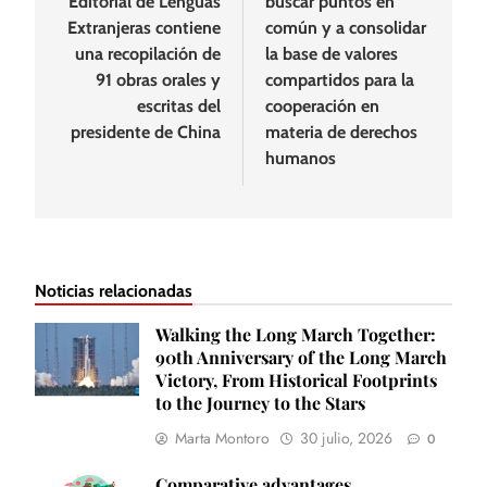
Editorial de Lenguas
buscar puntos en
Extranjeras contiene
común y a consolidar
una recopilación de
la base de valores
91 obras orales y
compartidos para la
escritas del
cooperación en
presidente de China
materia de derechos
humanos
Noticias relacionadas
Walking the Long March Together:
90th Anniversary of the Long March
Victory, From Historical Footprints
to the Journey to the Stars
Marta Montoro
30 julio, 2026
0
Comparative advantages