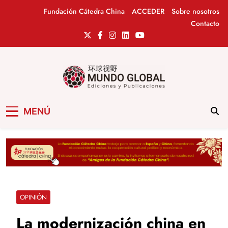
Saltar
Fundación Cátedra China
ACCEDER
Sobre nosotros
al
Contacto
contenido
Mundo Global
Revista de información del Grupo Cátedra
MENÚ
China
OPINIÓN
La modernización china en