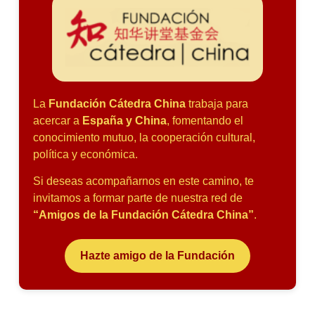
La
Fundación Cátedra China
trabaja para
acercar a
España y China
, fomentando el
conocimiento mutuo, la cooperación cultural,
política y económica.
Si deseas acompañarnos en este camino, te
invitamos a formar parte de nuestra red de
“Amigos de la Fundación Cátedra China”
.
Hazte amigo de la Fundación