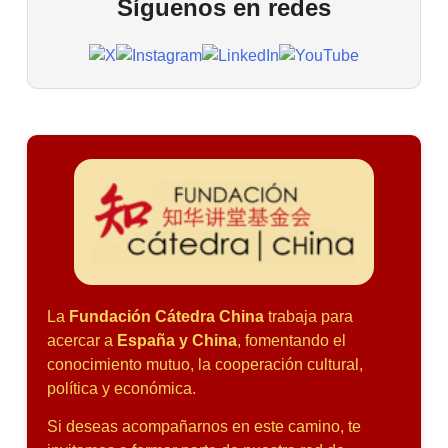
Síguenos en redes
La
Fundación Cátedra China
trabaja para
acercar a
España y China
, fomentando el
conocimiento mutuo, la cooperación cultural,
política y económica.
Si deseas acompañarnos en este camino, te