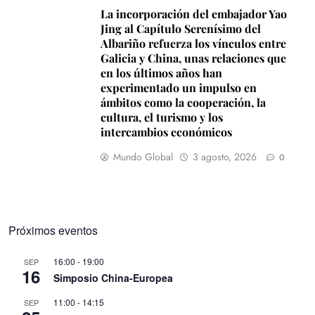
La incorporación del embajador Yao
Jing al Capítulo Serenísimo del
Albariño refuerza los vínculos entre
Galicia y China, unas relaciones que
en los últimos años han
experimentado un impulso en
ámbitos como la cooperación, la
cultura, el turismo y los
intercambios económicos
Mundo Global
3 agosto, 2026
0
Próximos eventos
16:00
-
19:00
SEP
16
Simposio China-Europea
11:00
-
14:15
SEP