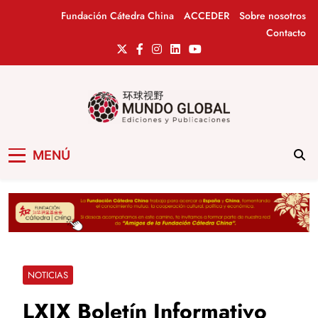
Saltar
Fundación Cátedra China
ACCEDER
Sobre nosotros
al
Contacto
contenido
Mundo Global
Revista de información del Grupo Cátedra
MENÚ
China
NOTICIAS
LXIX Boletín Informativo