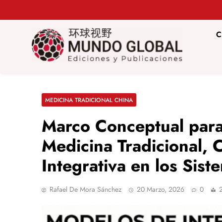
Saltar
al
contenido
C
Mundo Glob
Revista de información del Grupo Cátedra China
MEDICINA TRADICIONAL CHINA
Marco Conceptual para 
Medicina Tradicional,
Integrativa en los Sis
Rafael De Mora Sánchez
20 Marzo, 2026
0