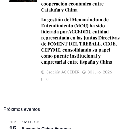
cooperación económica entre
Cataluña y China
La gestión del Memorándum de
Entendimiento (MOU) ha sido
liderada por ACCEDER, entidad
representada en las Juntas Directivas
de FOMENT DEL TREBALL, CEOE,
CEPYME, consolidando su papel
como puente institucional y
empresarial entre España y China
Sección ACCEDER
30 julio, 2026
0
Próximos eventos
16:00
-
19:00
SEP
16
Simposio China-Europea