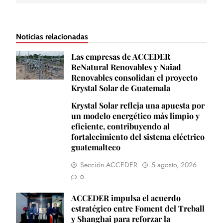
Noticias relacionadas
Las empresas de ACCEDER
ReNatural Renovables y Naiad
Renovables consolidan el proyecto
Krystal Solar de Guatemala
Krystal Solar refleja una apuesta por
un modelo energético más limpio y
eficiente, contribuyendo al
fortalecimiento del sistema eléctrico
guatemalteco
Sección ACCEDER
5 agosto, 2026
0
ACCEDER impulsa el acuerdo
estratégico entre Foment del Treball
y Shanghai para reforzar la