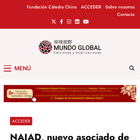
Saltar
Fundación Cátedra China
ACCEDER
Sobre nosotros
al
Contacto
contenido
Mundo Global
Revista de información del Grupo Cátedra
MENÚ
China
ACCEDER
NAIAD, nuevo asociado de