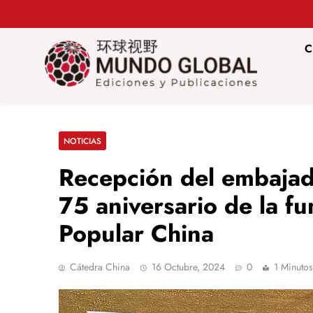
Saltar
al
contenido
C
Mundo Glob
Revista de información del Grupo Cátedra China
NOTICIAS
Recepción del embajad
75 aniversario de la f
Popular China
Cátedra China
16 Octubre, 2024
0
1 Minutos