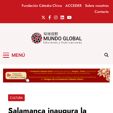
Saltar
Fundación Cátedra China
ACCEDER
Sobre nosotros
al
Contacto
contenido
Mundo Global
Revista de información del Grupo Cátedra
MENÚ
China
CULTURA
Salamanca inaugura la