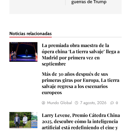
guerras de Trump
Noticias relacionadas
La premiada obra maestra de la
ópera china ‘La tierra salvaje’ llega a
Madrid por primera vez en
septiembre
Más de 30 años después de sus
primeras giras por Europa, La tierra
salvaje regresa a los escenarios
europeos
Mundo Global
7 agosto, 2026
0
Larry Levene, Premio Cátedra China
2025, descubre cómo la inteligencia
artificial está redefiniendo el cine y