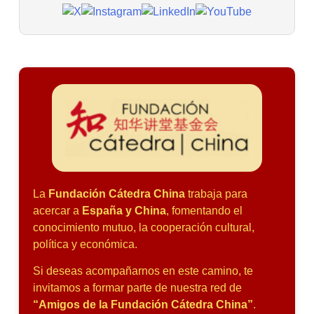
La
Fundación Cátedra China
trabaja para
acercar a
España y China
, fomentando el
conocimiento mutuo, la cooperación cultural,
política y económica.
Si deseas acompañarnos en este camino, te
invitamos a formar parte de nuestra red de
“Amigos de la Fundación Cátedra China”
.