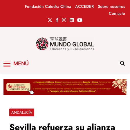
Saltar
Fundación Cátedra China
ACCEDER
Sobre nosotros
al
Contacto
contenido
Mundo Global
Revista de información del Grupo Cátedra
MENÚ
China
ANDALUCÍA
Sevilla refuerza su alianza