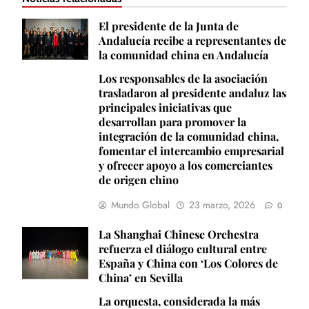
El presidente de la Junta de
Andalucía recibe a representantes de
la comunidad china en Andalucía
Los responsables de la asociación
trasladaron al presidente andaluz las
principales iniciativas que
desarrollan para promover la
integración de la comunidad china,
fomentar el intercambio empresarial
y ofrecer apoyo a los comerciantes
de origen chino
Mundo Global
23 marzo, 2026
0
La Shanghai Chinese Orchestra
refuerza el diálogo cultural entre
España y China con ‘Los Colores de
China’ en Sevilla
La orquesta, considerada la más