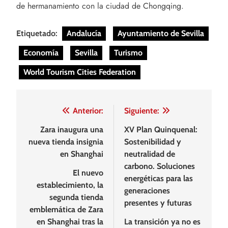
de hermanamiento con la ciudad de Chongqing.
Etiquetado:
Andalucía
Ayuntamiento de Sevilla
Economía
Sevilla
Turismo
World Tourism Cities Federation
Navegación
Anterior:
Siguiente:
de
Zara inaugura una
XV Plan Quinquenal:
nueva tienda insignia
Sostenibilidad y
entradas
en Shanghai
neutralidad de
carbono. Soluciones
El nuevo
energéticas para las
establecimiento, la
generaciones
segunda tienda
presentes y futuras
emblemática de Zara
en Shanghai tras la
La transición ya no es