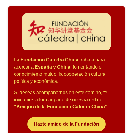
La
Fundación Cátedra China
trabaja para
acercar a
España y China
, fomentando el
conocimiento mutuo, la cooperación cultural,
política y económica.
Si deseas acompañarnos en este camino, te
invitamos a formar parte de nuestra red de
“Amigos de la Fundación Cátedra China”
.
Hazte amigo de la Fundación