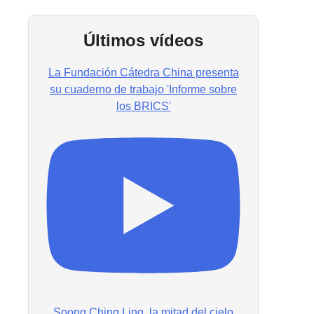
Últimos vídeos
La Fundación Cátedra China presenta
su cuaderno de trabajo 'Informe sobre
los BRICS'
Soong Ching Ling, la mitad del cielo