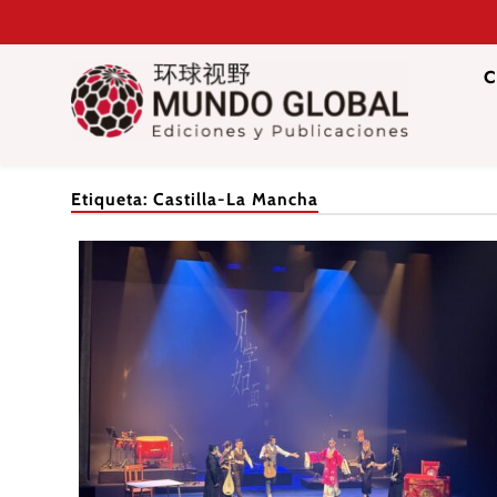
Saltar
al
contenido
C
Mundo Glob
Revista de información del Grupo Cátedra China
Etiqueta:
Castilla-La Mancha