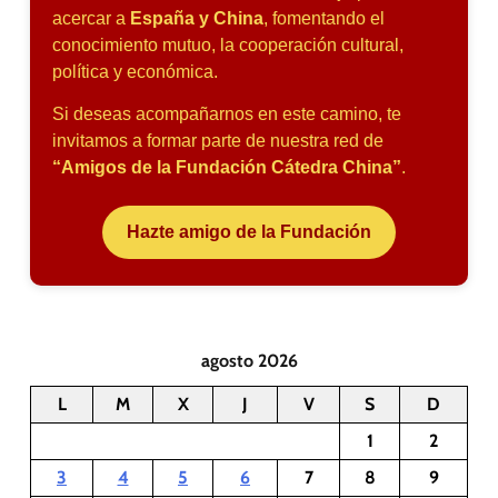
acercar a
España y China
, fomentando el
conocimiento mutuo, la cooperación cultural,
política y económica.
Si deseas acompañarnos en este camino, te
invitamos a formar parte de nuestra red de
“Amigos de la Fundación Cátedra China”
.
Hazte amigo de la Fundación
agosto 2026
L
M
X
J
V
S
D
1
2
3
4
5
6
7
8
9