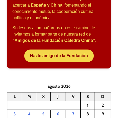
acercar a
España y China
, fomentando el
conocimiento mutuo, la cooperación cultural,
política y económica.
Si deseas acompañarnos en este camino, te
invitamos a formar parte de nuestra red de
“Amigos de la Fundación Cátedra China”
.
Hazte amigo de la Fundación
agosto 2026
L
M
X
J
V
S
D
1
2
3
4
5
6
7
8
9