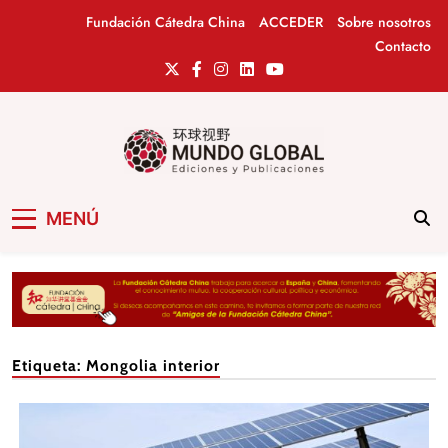
Saltar
Fundación Cátedra China
ACCEDER
Sobre nosotros
al
Contacto
contenido
Mundo Global
Revista de información del Grupo Cátedra
MENÚ
China
Etiqueta:
Mongolia interior