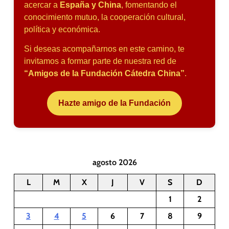
acercar a
España y China
, fomentando el
conocimiento mutuo, la cooperación cultural,
política y económica.
Si deseas acompañarnos en este camino, te
invitamos a formar parte de nuestra red de
“Amigos de la Fundación Cátedra China”
.
Hazte amigo de la Fundación
agosto 2026
L
M
X
J
V
S
D
1
2
3
4
5
6
7
8
9