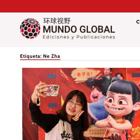
Saltar
al
contenido
C
Mundo Glob
Revista de información del Grupo Cátedra China
Etiqueta:
Ne Zha