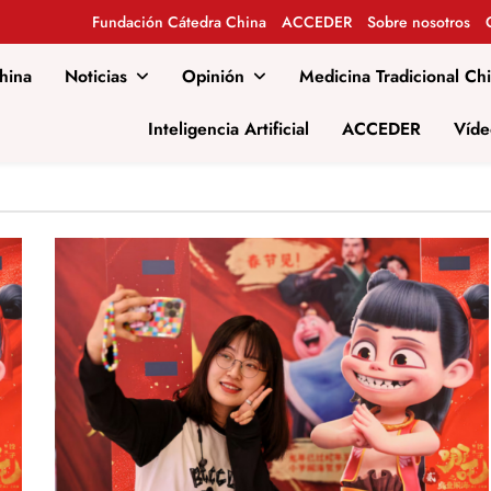
Fundación Cátedra China
ACCEDER
Sobre nosotros
hina
Noticias
Opinión
Medicina Tradicional Ch
al
Inteligencia Artificial
ACCEDER
Víde