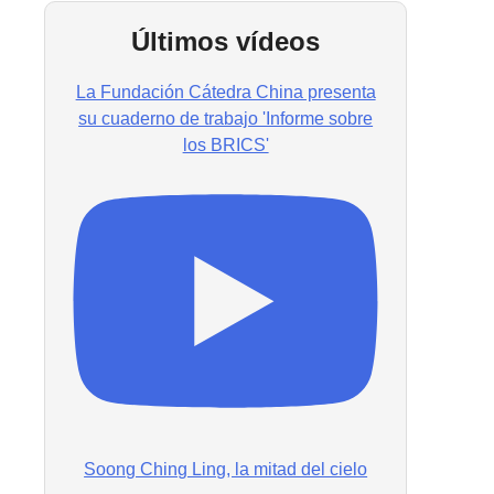
Últimos vídeos
La Fundación Cátedra China presenta
su cuaderno de trabajo 'Informe sobre
los BRICS'
Soong Ching Ling, la mitad del cielo