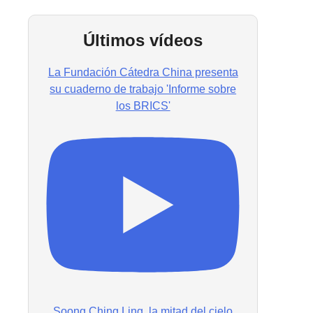
Últimos vídeos
La Fundación Cátedra China presenta
su cuaderno de trabajo 'Informe sobre
los BRICS'
Soong Ching Ling, la mitad del cielo