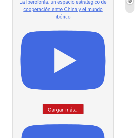
La Iberofonía, un espacio estratégico de
cooperación entre China y el mundo
ibérico
Cargar más...