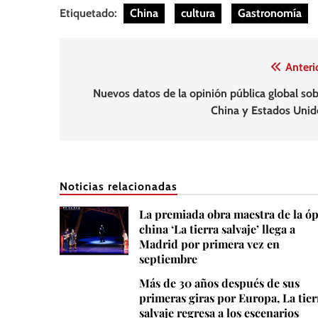
Etiquetado:
China
cultura
Gastronomía
Navegación
Anteri
de
Nuevos datos de la opinión pública global sob
China y Estados Unid
entradas
Noticias relacionadas
La premiada obra maestra de la ó
china ‘La tierra salvaje’ llega a
Madrid por primera vez en
septiembre
Más de 30 años después de sus
primeras giras por Europa, La tier
salvaje regresa a los escenarios