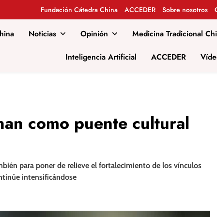
Fundación Cátedra China
ACCEDER
Sobre nosotros
hina
Noticias
Opinión
Medicina Tradicional Ch
al
Inteligencia Artificial
ACCEDER
Víde
nan como puente cultural
mbién para poner de relieve el fortalecimiento de los vínculos
ntinúe intensificándose