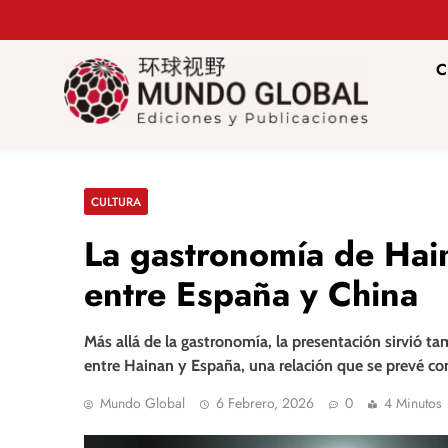
Saltar
al
contenido
C
Mundo Glob
Revista de información del Grupo Cátedra China
CULTURA
La gastronomía de Hai
entre España y China
Más allá de la gastronomía, la presentación sirvió ta
entre Hainan y España, una relación que se prevé co
Mundo Global
6 Febrero, 2026
0
4 Minutos