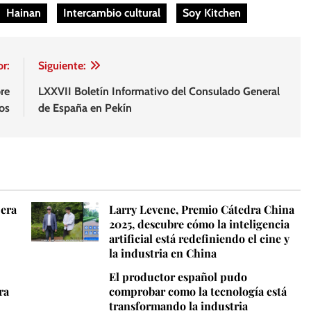
Hainan
Intercambio cultural
Soy Kitchen
or:
Siguiente:
re
LXXVII Boletín Informativo del Consulado General
os
de España en Pekín
pera
Larry Levene, Premio Cátedra China
2025, descubre cómo la inteligencia
artificial está redefiniendo el cine y
la industria en China
El productor español pudo
ra
comprobar como la tecnología está
transformando la industria