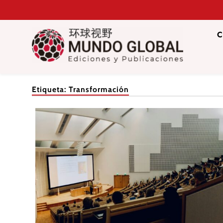
Saltar
al
contenido
C
Mundo Glob
Revista de información del Grupo Cátedra China
Etiqueta:
Transformación