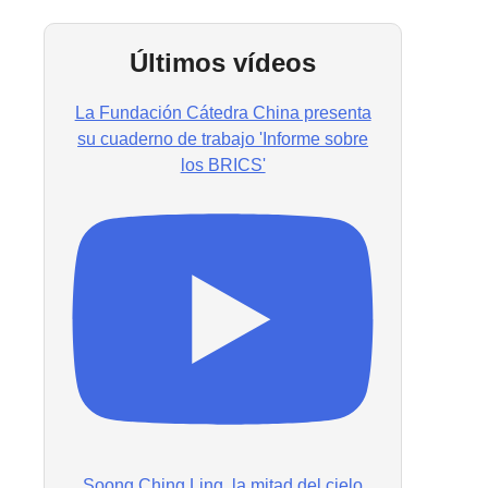
Últimos vídeos
La Fundación Cátedra China presenta
su cuaderno de trabajo 'Informe sobre
los BRICS'
Soong Ching Ling, la mitad del cielo