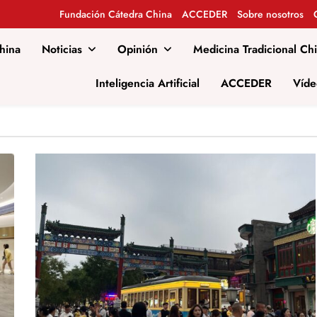
Fundación Cátedra China
ACCEDER
Sobre nosotros
hina
Noticias
Opinión
Medicina Tradicional Ch
al
Inteligencia Artificial
ACCEDER
Víde