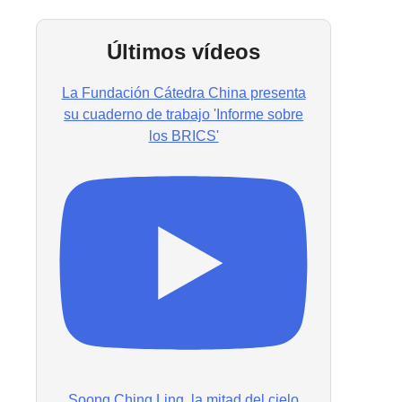
Últimos vídeos
La Fundación Cátedra China presenta
su cuaderno de trabajo 'Informe sobre
los BRICS'
Soong Ching Ling, la mitad del cielo