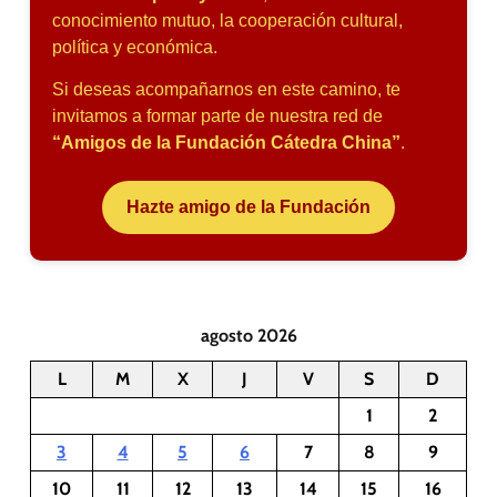
conocimiento mutuo, la cooperación cultural,
política y económica.
Si deseas acompañarnos en este camino, te
invitamos a formar parte de nuestra red de
“Amigos de la Fundación Cátedra China”
.
Hazte amigo de la Fundación
agosto 2026
L
M
X
J
V
S
D
1
2
3
4
5
6
7
8
9
10
11
12
13
14
15
16