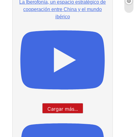
La Iberofonía, un espacio estratégico de
cooperación entre China y el mundo
ibérico
Cargar más...