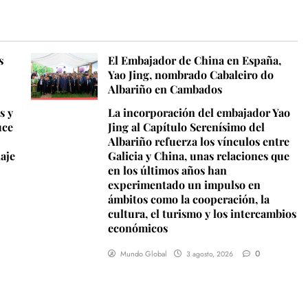
s
El Embajador de China en España,
Yao Jing, nombrado Cabaleiro do
Albariño en Cambados
s y
La incorporación del embajador Yao
uce
Jing al Capítulo Serenísimo del
Albariño refuerza los vínculos entre
iaje
Galicia y China, unas relaciones que
en los últimos años han
experimentado un impulso en
ámbitos como la cooperación, la
cultura, el turismo y los intercambios
económicos
0
Mundo Global
3 agosto, 2026