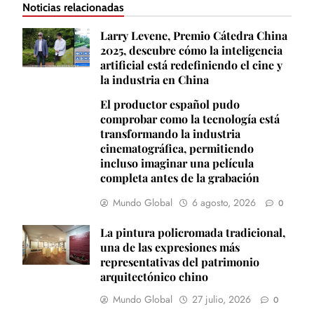
Noticias relacionadas
Larry Levene, Premio Cátedra China
2025, descubre cómo la inteligencia
artificial está redefiniendo el cine y
la industria en China
El productor español pudo
comprobar como la tecnología está
transformando la industria
cinematográfica, permitiendo
incluso imaginar una película
completa antes de la grabación
Mundo Global
6 agosto, 2026
0
La pintura policromada tradicional,
una de las expresiones más
representativas del patrimonio
arquitectónico chino
Mundo Global
27 julio, 2026
0