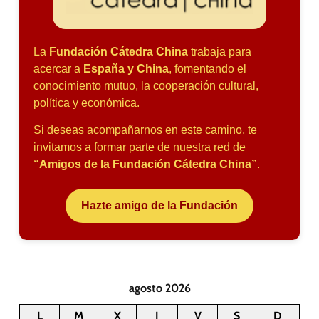
La
Fundación Cátedra China
trabaja para
acercar a
España y China
, fomentando el
conocimiento mutuo, la cooperación cultural,
política y económica.
Si deseas acompañarnos en este camino, te
invitamos a formar parte de nuestra red de
“Amigos de la Fundación Cátedra China”
.
Hazte amigo de la Fundación
agosto 2026
L
M
X
J
V
S
D