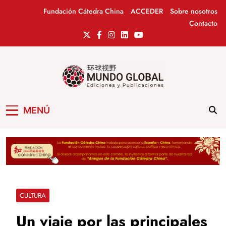
Saltar
Fundación Cátedra China
ACCEDER
Sobre nosotros
al
Contacto
contenido
Mundo Global
Revista de información del Grupo Cátedra
MENÚ
China
CULTURA
Un viaje por las principales