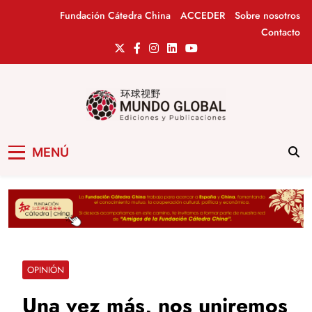
Saltar
Fundación Cátedra China
ACCEDER
Sobre nosotros
al
Contacto
contenido
Mundo Global
Revista de información del Grupo Cátedra
MENÚ
China
OPINIÓN
Una vez más, nos uniremos