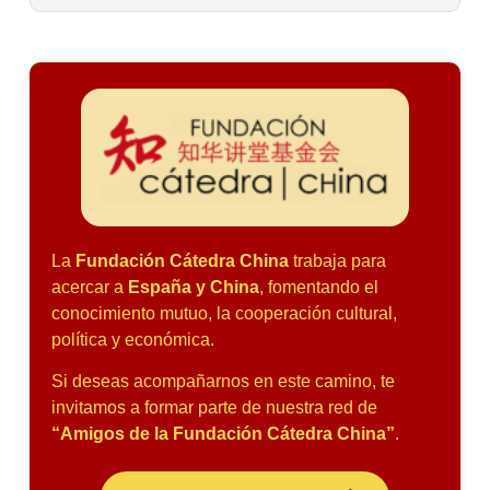
La
Fundación Cátedra China
trabaja para
acercar a
España y China
, fomentando el
conocimiento mutuo, la cooperación cultural,
política y económica.
Si deseas acompañarnos en este camino, te
invitamos a formar parte de nuestra red de
“Amigos de la Fundación Cátedra China”
.