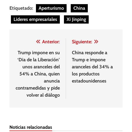
Etiquetado:
Aperturismo
China
Lideres empresariales
Xi Jinping
Navegación
Anterior:
Siguiente:
de
Trump impone en su
China responde a
‘Dia de la Liberación’
Trump e impone
entradas
unos aranceles del
aranceles del 34% a
54% a China, quien
los productos
anuncia
estadounidenses
contramedidas y pide
volver al diálogo
Noticias relacionadas