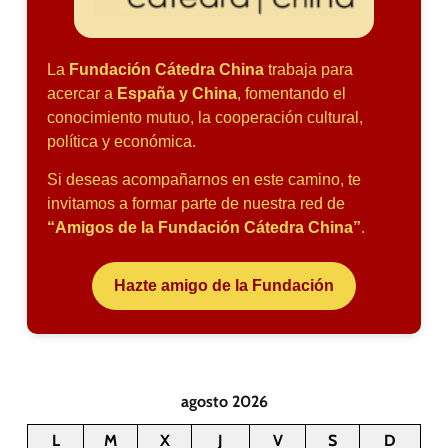
La
Fundación Cátedra China
trabaja para
acercar a
España y China
, fomentando el
conocimiento mutuo, la cooperación cultural,
política y económica.
Si deseas acompañarnos en este camino, te
invitamos a formar parte de nuestra red de
“Amigos de la Fundación Cátedra China”
.
Hazte amigo de la Fundación
agosto 2026
L
M
X
J
V
S
D