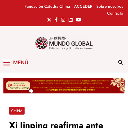
Saltar
Fundación Cátedra China
ACCEDER
Sobre nosotros
al
Contacto
contenido
Mundo Global
Revista de información del Grupo Cátedra
MENÚ
China
CHINA
Xi Jinping reafirma ante