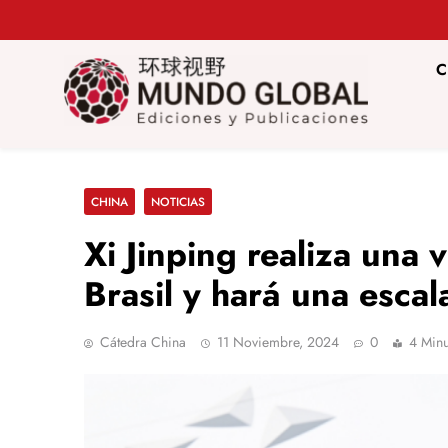
Saltar
al
contenido
C
Mundo Glob
Revista de información del Grupo Cátedra China
CHINA
NOTICIAS
Xi Jinping realiza una 
Brasil y hará una esca
Cátedra China
11 Noviembre, 2024
0
4 Minu