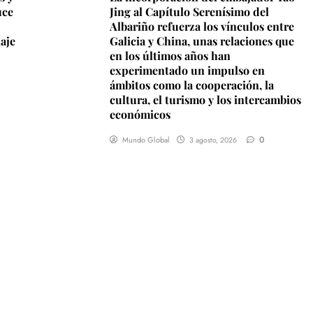
uce
Jing al Capítulo Serenísimo del
Albariño refuerza los vínculos entre
iaje
Galicia y China, unas relaciones que
en los últimos años han
experimentado un impulso en
ámbitos como la cooperación, la
cultura, el turismo y los intercambios
económicos
0
Mundo Global
3 agosto, 2026