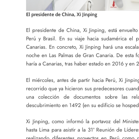
El presidente de China, Xi Jinping
El presidente de China, Xi Jinping, está envuelto
Perú y Brasil. En su viaje hacia sudamérica el 
Canarias. En concreto, Xi Jinping hará una escala
noche en Las Palmas de Gran Canaria. De esta for
haría a Canarias, tras haber estado en 2016 y en 
El miércoles, antes de partir hacia Perú, Xi Jinpi
recorrido que ya hicieron sus predecesores cuando v
una colección de documentos sobre las rela
descubrimiento en 1492 (en su edificio se hospedó
Xi Jinping, como informó la portavoz del Minist
hasta Lima para asistir a la 31ª Reunión de Líd
realizando diferentes proyectos en Perú como 