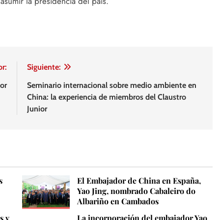
asumir la presidencia del país.
or:
Siguiente:
or
Seminario internacional sobre medio ambiente en
China: la experiencia de miembros del Claustro
Junior
s
El Embajador de China en España,
Yao Jing, nombrado Cabaleiro do
Albariño en Cambados
s y
La incorporación del embajador Yao