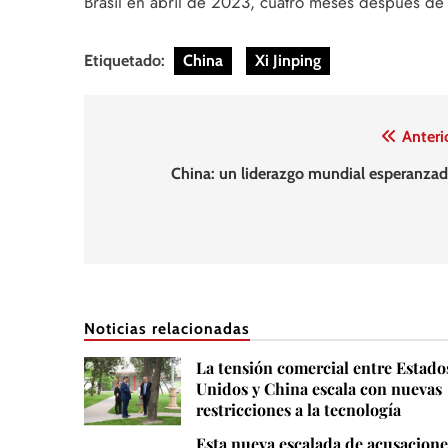
Brasil en abril de 2023, cuatro meses después de 
Etiquetado:
China
Xi Jinping
Navegación
Anteri
de
China: un liderazgo mundial esperanzad
entradas
Noticias relacionadas
La tensión comercial entre Estado
Unidos y China escala con nuevas
restricciones a la tecnología
Esta nueva escalada de acusacione