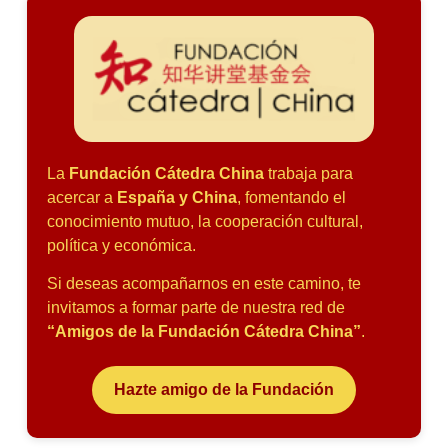
La
Fundación Cátedra China
trabaja para
acercar a
España y China
, fomentando el
conocimiento mutuo, la cooperación cultural,
política y económica.
Si deseas acompañarnos en este camino, te
invitamos a formar parte de nuestra red de
“Amigos de la Fundación Cátedra China”
.
Hazte amigo de la Fundación