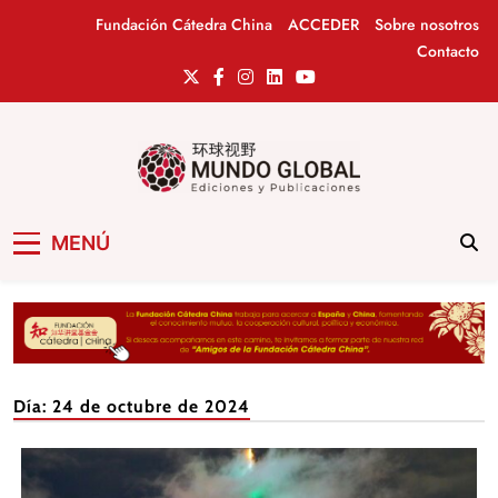
Saltar
Fundación Cátedra China
ACCEDER
Sobre nosotros
al
Contacto
contenido
Mundo Global
Revista de información del Grupo Cátedra
MENÚ
China
Día:
24 de octubre de 2024