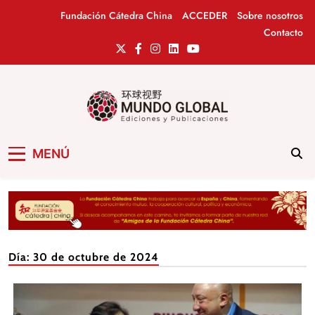
Saltar
Fundación Cátedra China
ACCEDER
Sobre nosotros
al
Contacto
contenido
Mundo Global
Revista de información del Grupo Cátedra
MENÚ
China
Día:
30 de octubre de 2024