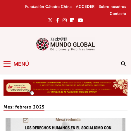
Saltar
Fundación Cátedra China
ACCEDER
Sobre nosotros
al
Contacto
contenido
Mundo Global
Revista de información del Grupo Cátedra
MENÚ
China
Mes:
febrero 2025