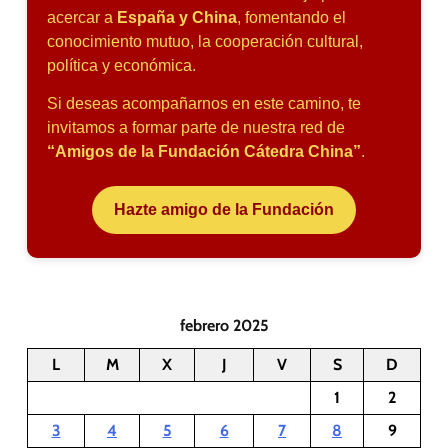
acercar a
España y China
, fomentando el
conocimiento mutuo, la cooperación cultural,
política y económica.
Si deseas acompañarnos en este camino, te
invitamos a formar parte de nuestra red de
“Amigos de la Fundación Cátedra China”
.
Hazte amigo de la Fundación
febrero 2025
L
M
X
J
V
S
D
1
2
3
4
5
6
7
8
9