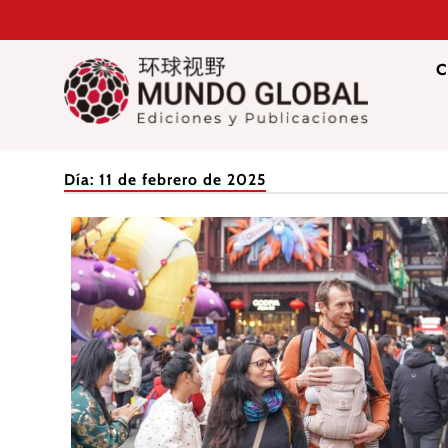
Saltar
al
contenido
C
Mundo Glob
Revista de información del Grupo Cátedra China
Día:
11 de febrero de 2025