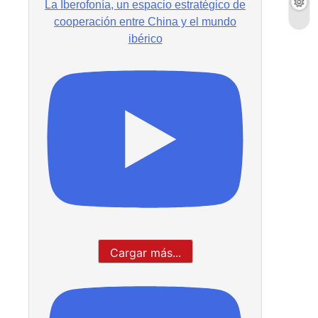
La Iberofonía, un espacio estratégico de
cooperación entre China y el mundo
ibérico
Cargar más...