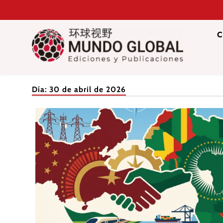
Saltar
al
contenido
C
Mundo Glob
Revista de información del Grupo Cátedra China
Día:
30 de abril de 2026