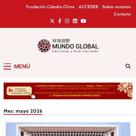
Saltar
Fundación Cátedra China
ACCEDER
Sobre nosotros
al
Contacto
contenido
Mundo Global
Revista de información del Grupo Cátedra
MENÚ
China
Mes:
mayo 2026