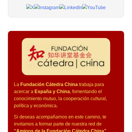
La
Fundación Cátedra China
trabaja para
acercar a
España y China
, fomentando el
conocimiento mutuo, la cooperación cultural,
política y económica.
Si deseas acompañarnos en este camino, te
invitamos a formar parte de nuestra red de
“Amigos de la Fundación Cátedra China”
.