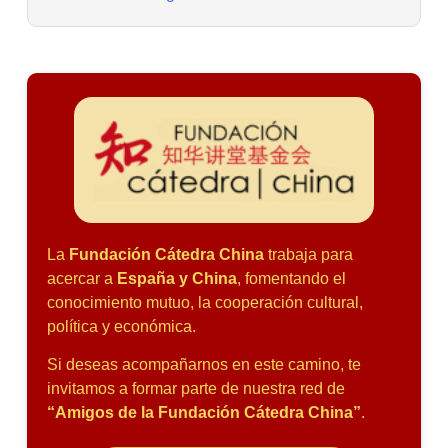
La
Fundación Cátedra China
trabaja para
acercar a
España y China
, fomentando el
conocimiento mutuo, la cooperación cultural,
política y económica.
Si deseas acompañarnos en este camino, te
invitamos a formar parte de nuestra red de
“Amigos de la Fundación Cátedra China”
.