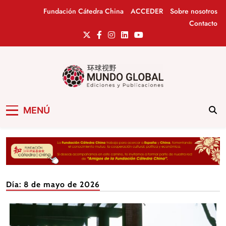
Saltar
Fundación Cátedra China
ACCEDER
Sobre nosotros
al
Contacto
contenido
Mundo Global
Revista de información del Grupo Cátedra
MENÚ
China
Día:
8 de mayo de 2026