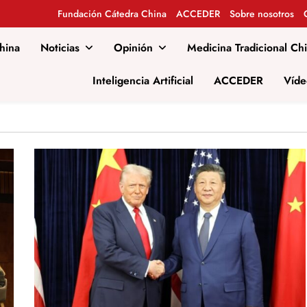
Fundación Cátedra China
ACCEDER
Sobre nosotros
hina
Noticias
Opinión
Medicina Tradicional Ch
al
Inteligencia Artificial
ACCEDER
Víde