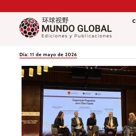
Saltar
al
contenido
C
Mundo Glob
Revista de información del Grupo Cátedra China
Día:
11 de mayo de 2026