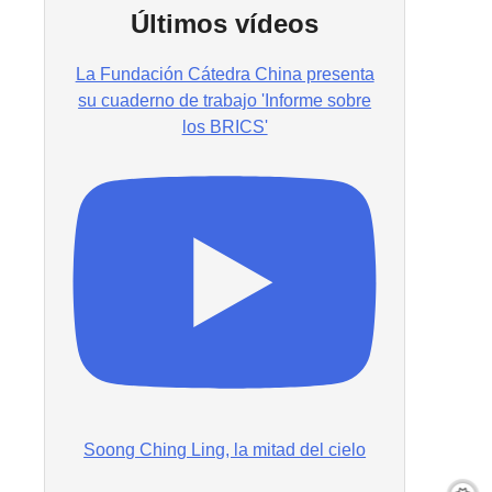
Últimos vídeos
La Fundación Cátedra China presenta
su cuaderno de trabajo 'Informe sobre
los BRICS'
Soong Ching Ling, la mitad del cielo