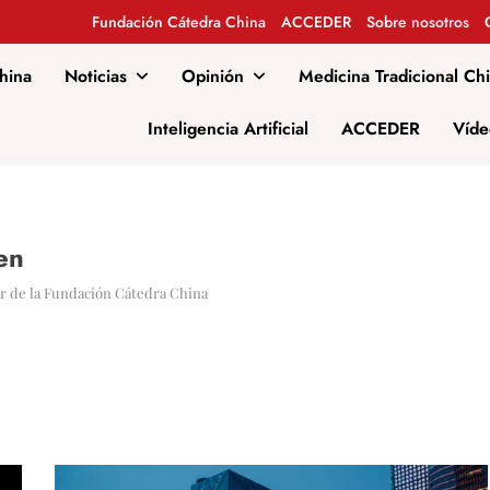
Fundación Cátedra China
ACCEDER
Sobre nosotros
hina
Noticias
Opinión
Medicina Tradicional Ch
al
Inteligencia Artificial
ACCEDER
Víde
en
r de la Fundación Cátedra China