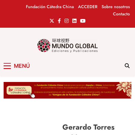
Saltar
Fundación Cátedra China
ACCEDER
Sobre nosotros
al
Contacto
contenido
Mundo Global
Revista de información del Grupo Cátedra
MENÚ
China
Gerardo Torres