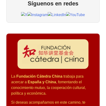
Síguenos en redes
La
Fundación Cátedra China
trabaja para
acercar a
España y China
, fomentando el
conocimiento mutuo, la cooperación cultural,
política y económica.
Si deseas acompañarnos en este camino, te