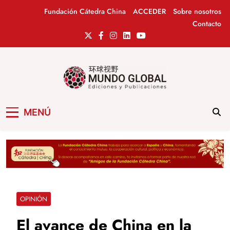
Saltar
Fundación Cátedra China
ACCEDER
Sobre nosotros
al
Contacto
contenido
Mundo Global
Revista de información del Grupo Cátedra
MENÚ
China
OPINIÓN
El avance de China en la