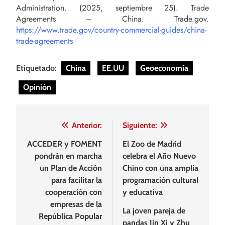
Administration. (2025, septiembre 25). Trade
Agreements – China. Trade.gov.
https://www.trade.gov/country-commercial-guides/china-
trade-agreements
Etiquetado:
China
EE.UU
Geoeconomía
Opinión
Navegación
Anterior:
Siguiente:
de
ACCEDER y FOMENT
El Zoo de Madrid
pondrán en marcha
celebra el Año Nuevo
entradas
un Plan de Acción
Chino con una amplia
para facilitar la
programación cultural
cooperación con
y educativa
empresas de la
La joven pareja de
República Popular
pandas Jin Xi y Zhu